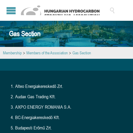

Gas Section
Membership
>
Members of the Association
>
Gas Section
Alteo Energiakereskedő Zrt.
Audax Gas Trading Kft.
AXPO ENERGY ROMANIA S.A.
BC-Energiakereskedő Kft.
Budapesti Erőmű Zrt.