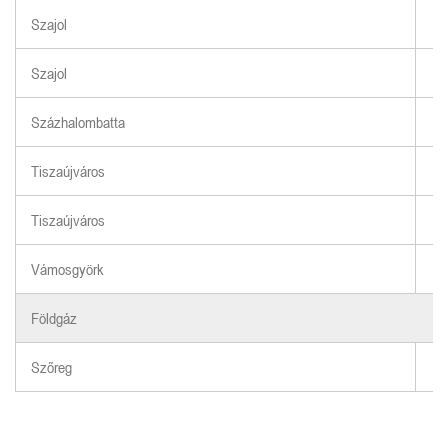
Szajol
Szajol
Százhalombatta
Tiszaújváros
Tiszaújváros
Vámosgyörk
Földgáz
Szőreg