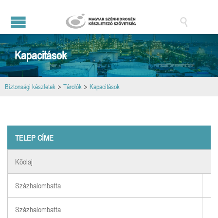

Kapacitások
Biztonsági készletek
>
Tárolók
>
Kapacitások
TELEP CÍME
Kőolaj
Százhalombatta
Százhalombatta