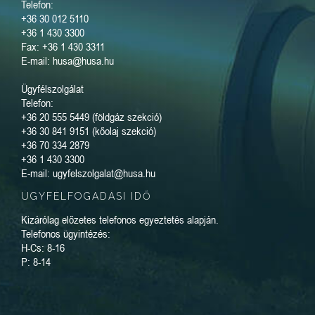
Telefon:
+36 30 012 5110
+36 1 430 3300
Fax: +36 1 430 3311
E-mail: husa@husa.hu
Ügyfélszolgálat
Telefon:
+36 20 555 5449 (földgáz szekció)
+36 30 841 9151 (kőolaj szekció)
+36 70 334 2879
+36 1 430 3300
E-mail: ugyfelszolgalat@husa.hu
ÜGYFÉLFOGADÁSI IDŐ
Kizárólag előzetes telefonos egyeztetés alapján.
Telefonos ügyintézés:
H-Cs: 8-16
P: 8-14