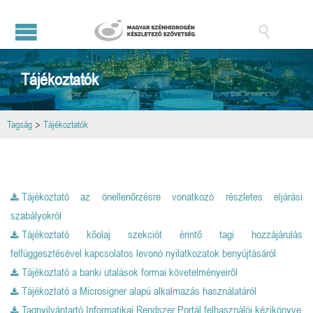

Tájékoztatók
Tagság
>
Tájékoztatók
Tájékoztató az önellenőrzésre vonatkozó részletes eljárási
szabályokról
Tájékoztató kőolaj szekciót érintő tagi hozzájárulás
felfüggesztésével kapcsolatos levonó nyilatkozatok benyújtásáról
Tájékoztató a banki utalások formai követelményeiről
Tájékoztató a Microsigner alapú alkalmazás használatáról
Tagnyilvántartó Informatikai Rendszer Portál felhasználói kézikönyve