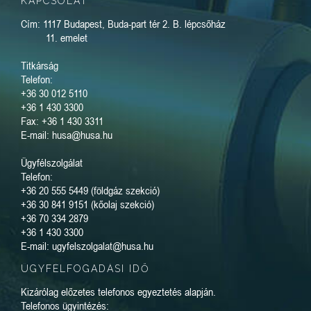
KAPCSOLAT
Cím: 1117 Budapest, Buda-part tér 2. B. lépcsőház
11. emelet
Titkárság
Telefon:
+36 30 012 5110
+36 1 430 3300
Fax: +36 1 430 3311
E-mail: husa@husa.hu
Ügyfélszolgálat
Telefon:
+36 20 555 5449 (földgáz szekció)
+36 30 841 9151 (kőolaj szekció)
+36 70 334 2879
+36 1 430 3300
E-mail: ugyfelszolgalat@husa.hu
ÜGYFÉLFOGADÁSI IDŐ
Kizárólag előzetes telefonos egyeztetés alapján.
Telefonos ügyintézés: