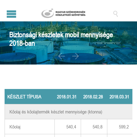

Biztonsági készletek mobil mennyisége
2018-ban


KÉSZLET TÍPUSA
2018.01.31
2018.02.28
2018.03.31
Kőolaj és kőolajtermék készlet mennyisége (ktonna)
Kőolaj
540,4
540,8
599,2