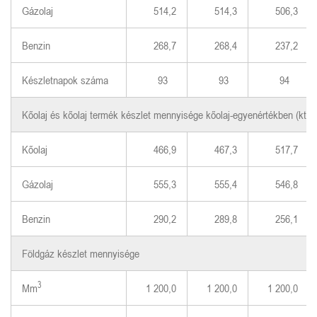
Gázolaj
514,2
514,3
506,3
Benzin
268,7
268,4
237,2
Készletnapok száma
93
93
94
Kőolaj és kőolaj termék készlet mennyisége kőolaj-egyenértékben (ktoe
Kőolaj
466,9
467,3
517,7
Gázolaj
555,3
555,4
546,8
Benzin
290,2
289,8
256,1
Földgáz készlet mennyisége
3
Mm
1 200,0
1 200,0
1 200,0