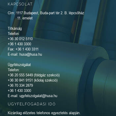
KAPCSOLAT
Cím: 1117 Budapest, Buda-part tér 2. B. lépcsőház
11. emelet
Titkárság
Telefon:
+36 30 012 5110
+36 1 430 3300
Fax: +36 1 430 3311
E-mail: husa@husa.hu
Ügyfélszolgálat
Telefon:
+36 20 555 5449 (földgáz szekció)
+36 30 841 9151 (kőolaj szekció)
+36 70 334 2879
+36 1 430 3300
E-mail: ugyfelszolgalat@husa.hu
ÜGYFÉLFOGADÁSI IDŐ
Kizárólag előzetes telefonos egyeztetés alapján.