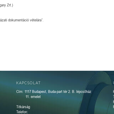
ary Zrt.)
yázati dokumentáció vételára”.
KAPCSOLAT
Cím: 1117 Budapest, Buda-part tér 2. B. lépcsőház
11. emelet
Titkárság
Telefon: