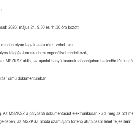
e.
sul: 2026. május 21. 9.30 és 11.30 óra között
minden olyan tagvállalata részt vehet, aki
lyos földgáz-kereskedelmi engedéllyel rendelkezik,
n az MSZKSZ aktív, az ajánlat benyújtásának időpontjában határidőn túli kint
 kiírás” című dokumentumban.
g. Az MSZKSZ a pályázati dokumentációt elektronikusan küldi meg az azt me
gelőzően, az MSZKSZ alábbi számlájára történő átutalással lehet teljesíteni: