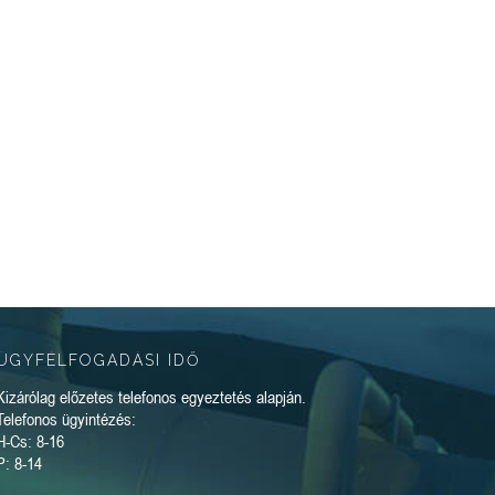
ÜGYFÉLFOGADÁSI IDŐ
Kizárólag előzetes telefonos egyeztetés alapján.
Telefonos ügyintézés:
H-Cs: 8-16
P: 8-14