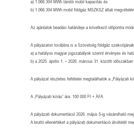
a) 1.066.304 MWh tárolói mobil kapacitás és
b) 1.066.304 MWh mobil földgáz MSZKSZ általi megvételér
Az ajánlatok beadási határideje a következő időpontra módo
A pályázaton továbbra is a Szövetség földgáz szekciójának 
a) a hatályos magyar jogszabályok szerint érvényes és hatá
b) a 2025. április 1. – 2026. március 31. közötti időszakba
A pályázat részletes feltételei megtalálhatók a „Pályázati
A „Pályázati kiírás” ára: 100 000 Ft + ÁFA
A pályázati dokumentáció 2026. május 5-ig vásárolható me
A bruttó ellenértéket a pályázati dokumentáció átvételét me