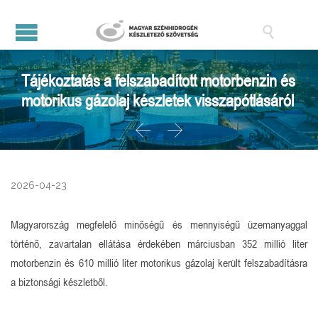

Tájékoztatás a felszabadított motorbenzin és
motorikus gázolaj készletek visszapótlásáról


2026-04-23
Magyarország megfelelő minőségű és mennyiségű üzemanyaggal
történő, zavartalan ellátása érdekében márciusban 352 millió liter
motorbenzin és 610 millió liter motorikus gázolaj került felszabadításra
a biztonsági készletből.