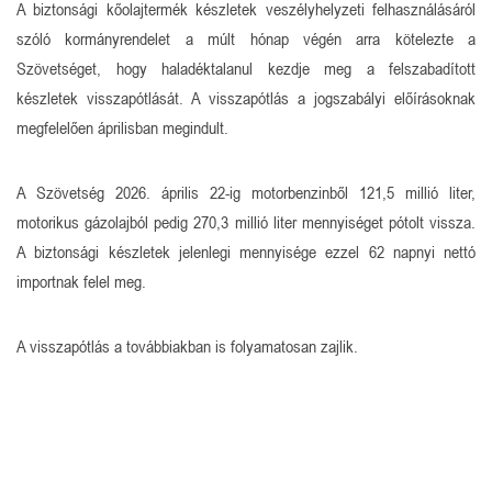
A biztonsági kőolajtermék készletek veszélyhelyzeti felhasználásáról
szóló kormányrendelet a múlt hónap végén arra kötelezte a
Szövetséget, hogy haladéktalanul kezdje meg a felszabadított
készletek visszapótlását. A visszapótlás a jogszabályi előírásoknak
megfelelően áprilisban megindult.
A Szövetség 2026. április 22-ig motorbenzinből 121,5 millió liter,
motorikus gázolajból pedig 270,3 millió liter mennyiséget pótolt vissza.
A biztonsági készletek jelenlegi mennyisége ezzel 62 napnyi nettó
importnak felel meg.
A visszapótlás a továbbiakban is folyamatosan zajlik.